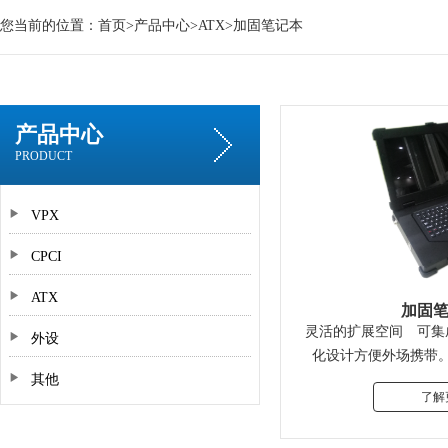
您当前的位置：
首页
>
产品中心
>
ATX
>
加固笔记本
产品中心
PRODUCT
VPX
CPCI
ATX
加固笔
灵活的扩展空间 可集
外设
化设计方便外场携带
其他
USB、串口、HDMI
了解
强悍的加固设计 具备
容保