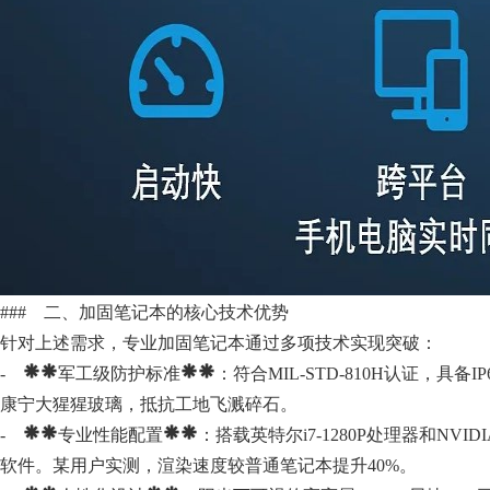
### 二、加固笔记本的核心技术优势
针对上述需求，专业加固笔记本通过多项技术实现突破：
- **军工级防护标准**：符合MIL-STD-810H认证，具备
康宁大猩猩玻璃，抵抗工地飞溅碎石。
- **专业性能配置**：搭载英特尔i7-1280P处理器和NVIDI
软件。某用户实测，渲染速度较普通笔记本提升40%。