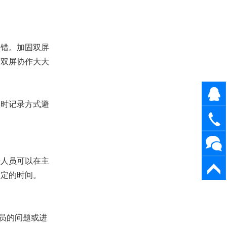
出错。加固双屏
。双屏协作大大
在线咨
实时记录方式避
询
1898205
研人员可以在主
返回顶
制定的时间。
部
员的问题或进